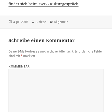
findet sich beim swr2- Kulturgespräch
.
Veröffentlicht
4. Juli 2016
Autor
L. Kiepe
Kategorien
Allgemein
am
Schreibe einen Kommentar
Deine E-Mail-Adresse wird nicht veröffentlicht.
Erforderliche Felder
sind mit
*
markiert
KOMMENTAR