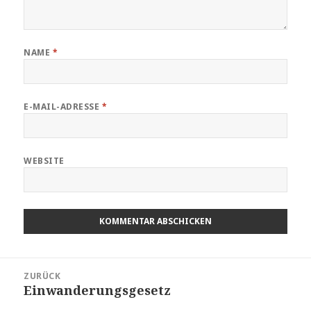
NAME
*
E-MAIL-ADRESSE
*
WEBSITE
Beitragsnavigation
ZURÜCK
Einwanderungsgesetz
Vorheriger
Beitrag: