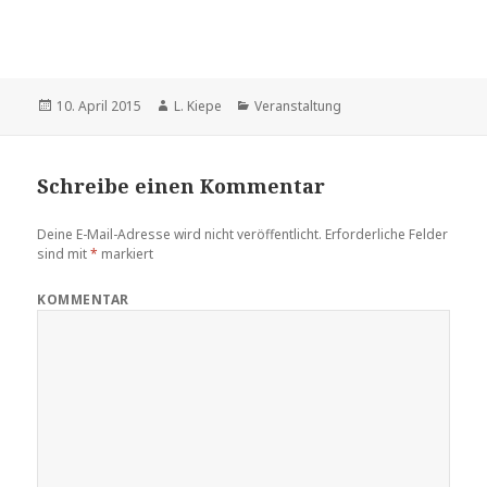
Veröffentlicht
10. April 2015
Autor
L. Kiepe
Kategorien
Veranstaltung
am
Schreibe einen Kommentar
Deine E-Mail-Adresse wird nicht veröffentlicht.
Erforderliche Felder
sind mit
*
markiert
KOMMENTAR