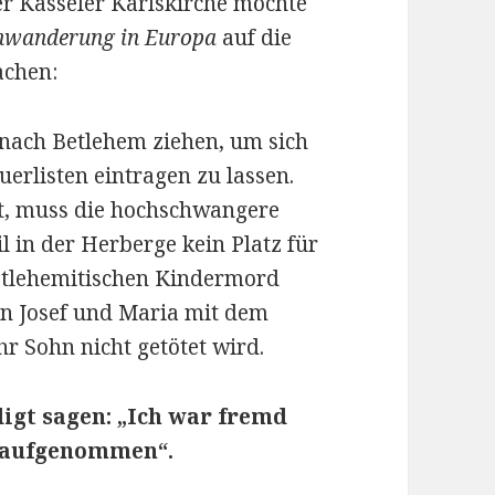
der Kasseler Karlskirche möchte
nwanderung in Europa
auf die
achen:
nach Betlehem ziehen, um sich
euerlisten eintragen zu lassen.
st, muss die hochschwangere
l in der Herberge kein Platz für
etlehemitischen Kindermord
hen Josef und Maria mit dem
r Sohn nicht getötet wird.
digt sagen: „Ich war fremd
h aufgenommen“.