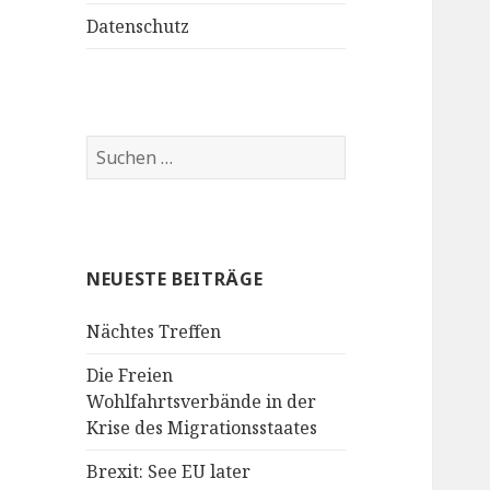
Datenschutz
S
u
c
h
e
NEUESTE BEITRÄGE
n
n
Nächtes Treffen
a
c
Die Freien
h
Wohlfahrtsverbände in der
:
Krise des Migrationsstaates
Brexit: See EU later