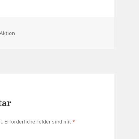
rien
-Aktion
tar
t.
Erforderliche Felder sind mit
*