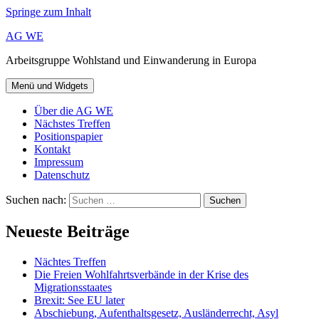
Springe zum Inhalt
AG WE
Arbeitsgruppe Wohlstand und Einwanderung in Europa
Menü und Widgets
Über die AG WE
Nächstes Treffen
Positionspapier
Kontakt
Impressum
Datenschutz
Suchen nach:
Neueste Beiträge
Nächtes Treffen
Die Freien Wohlfahrtsverbände in der Krise des
Migrationsstaates
Brexit: See EU later
Abschiebung, Aufenthaltsgesetz, Ausländerrecht, Asyl